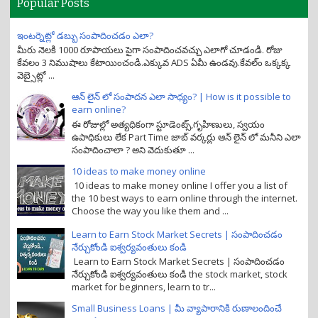
Popular Posts
ఇంటర్నెట్లో డబ్బు సంపాదించడం ఎలా?
మీరు నెలకి 1000 రూపాయలు పైగా సంపాదించవచ్చు ఎలాగో చూడండి. రోజు
కేవలం 3 నిముషాలు కేటాయించండి.ఎక్కువ ADS ఏమీ ఉండవు.కేవల్ం ఒక్కక్క
వెబ్సైట్లో ...
ఆన్ లైన్ లో సంపాదన ఎలా సాధ్యం? | How is it possible to
earn online?
ఈ రోజుల్లో అత్యధికంగా స్టూడెంట్స్,గృహిణులు, స్వయం
ఉపాధికులు లేక Part Time జాబ్ వర్కర్లు ఆన్ లైన్ లో మనీని ఎలా
సంపాదించాలా ? అని వెదుకుతూ ...
10 ideas to make money online
10 ideas to make money online I offer you a list of
the 10 best ways to earn online through the internet.
Choose the way you like them and ...
Learn to Earn Stock Market Secrets | సంపాదించడం
నేర్చుకోండి ఐశ్వర్యవంతులు కండి
Learn to Earn Stock Market Secrets | సంపాదించడం
నేర్చుకోండి ఐశ్వర్యవంతులు కండి the stock market, stock
market for beginners, learn to tr...
Small Business Loans | మీ వ్యాపారానికి రుణాలందించే