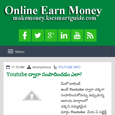
Menu
T
o
g
g
11:15 AM
Anonymous
YOUTUBE INFO
l
Youtube ద్వారా సంపాదించడం ఎలా?
e
n
a
మీలో టాలెంట్
v
ఉంటే
Youtube
ద్వారా చక్కగా
i
సంపాదించుకోవచ్చు.ఇప్పుడున్న
g
ఆదాయ మార్గాలలో
a
చక్కని,నమ్మకమైన
t
i
మార్గం
Youtube
.మీరు ఏ సబ్జెక్ట్