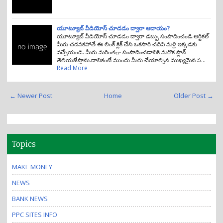
యూట్యూబ్ వీడియోస్ చూడడం ద్వారా ఆదాయం?
యూట్యూబ్ వీడియోస్ చూడడం ద్వారా డబ్బు సంపాదించండి.ఆర్టికల్
మీరు చదవకపోతే ఈ లింక్ క్లిక్ చేసి ఒకసారి చదివి మళ్లి ఇక్కడకు
వచ్చేయండి. మీరు మరింతగా సంపాదించడానికి మరొక ప్లాన్
తెలియజేస్తాను.దానికంటే ముందు మీరు చేయాల్సిన ముఖ్యమైన ప…
Read More
← Newer Post
Home
Older Post →
Topics
MAKE MONEY
NEWS
BANK NEWS
PPC SITES INFO