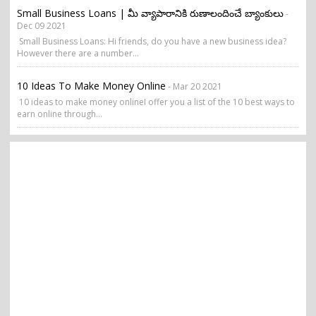
Small Business Loans | మీ వ్యాపారానికి రుణాలందించే బ్యాంకులు
-
Dec 09 2021
Small Business Loans: Hi friends, do you have a new business idea?
However there are a number...
10 Ideas To Make Money Online
- Mar 20 2021
10 ideas to make money onlineI offer you a list of the 10 best ways to
earn online through...