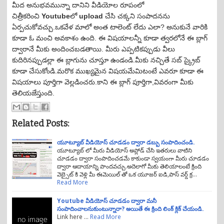
o
మీద అనుభవమున్నా దానిని వీడియోల రూపంలో
n
చిత్రీకరించి
Youtube
లో
upload
చేసి చక్కని సంపాదనను
ఏర్పచుకోవచ్చు.ఒకవేళ మాలో అంత టాలెంట్ లేదు ఎలా? అనుకునే వారికి
కూడా ఓ మంచి అవకాశం ఉంది. ఈ విషయాలన్నీ కూడా త్వరలోనే ఈ బ్లాగ్
ద్వారానే మీకు అందించబడతాయి. మీరు ఎప్పటికప్పుడు వీలు
కుదిరినప్పుడల్లా ఈ బ్లాగును చూస్తూ ఉండండి.మీకు నచ్చితే సబ్ స్క్రైబ్
కూడా చేసుకోండి.మరొక ముఖ్యమైన విషయమేమిటంటే ఎవరూ కూడా ఈ
విషయాలు పూర్తిగా వెల్లడించరు.కాని ఈ బ్లాగ్ పూర్తిగా,వివరంగా మీకు
తెలియజేస్తుంది.
Related Posts:
యూట్యూబ్ వీడియోస్ చూడడం ద్వారా డబ్బు సంపాదించండి.
యూట్యూబ్ లో మీరు వీడియోస్ అప్లోడ్ చేసి ఇతరులు వాటిని
చూడడం ద్వారా సంపాదించడమే కాకుండా స్వయంగా మీరు చూడడం
ద్వారా ఆదాయాన్ని పొందవచ్చు.అదెలాగో మీకు తెలియాలంటే క్రింది
వెబ్సైట్ కి వెళ్లి మీ ఈమెయిల్ తో ఒక యూజర్ ఐడి,పాస్ వర్డ్ క్ర…
Read More
Youtube వీడియోస్ చూడడం ద్వారా మనీ
సంపాదించాలనుకుంటున్నారా? అయితే ఈ క్రింది లింక్ క్లిక్ చేయండి.
Link here …
Read More