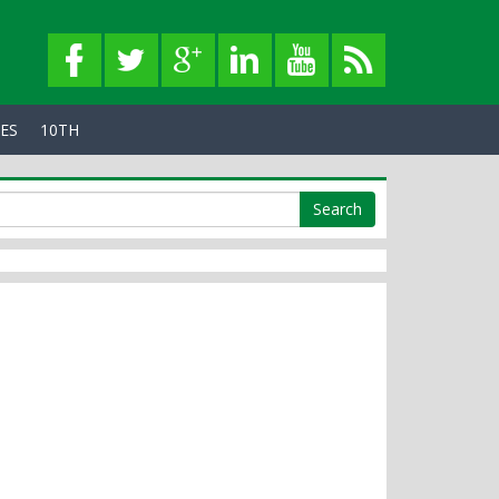
SES
10TH