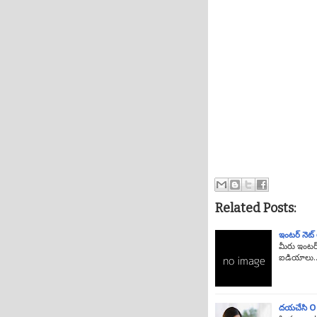
Related Posts:
ఇంటర్ నెట్
మీరు ఇంటర్
ఐడియాలు.
దయచేసి On