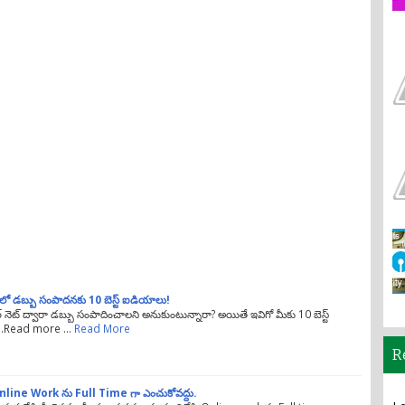
 లో డబ్బు సంపాదనకు 10 బెస్ట్ ఐడియాలు!
 నెట్ ద్వారా డబ్బు సంపాదించాలని అనుకుంటున్నారా? అయితే ఇవిగో మీకు 10 బెస్ట్
..Read more …
Read More
R
line Work ను Full Time గా ఎంచుకోవద్దు.