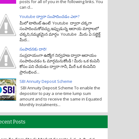
posts for all of you in the following links. You
can cl...
Youtube ద్వారా సంపాదించడం ఎలా?
మీలో టాలెంట్ ఉంటే Youtube ద్వారా చక్కగా
సంపాదించుకోవచ్చు.ఇప్పుడున్న ఆదాయ మార్గాలలో
చక్కని,నమ్మకమైన మార్గం Youtube .మీరు ఏ సబ్జెక్ట్
మీద...
సంపాదనకు దారి!
సంప్రదాయంగా ఉద్యోగ నిర్వహణ ద్వారా ఆదాయం
సంపాదించడం ఓ మార్గమనుకోండి ! మీరు ఒక కంపెనీ
కోసం పని చేయడం ద్వారా గానీ, మీరే ఒక కంపెనీని
ప్రారంభించ...
SBI Annuity Deposit Scheme
SBI Annuity Deposit Scheme To enable the
depositor to pay a one-time lump sum
amount and to receive the same in Equated
Monthly Instalments...
ecent Posts