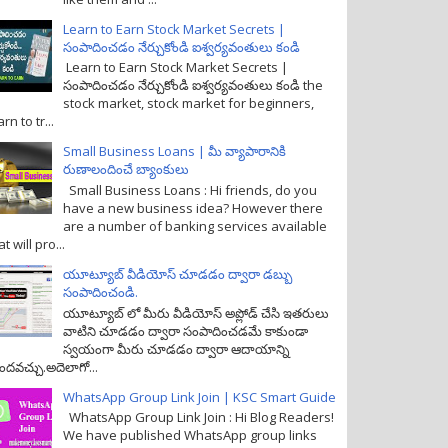
Learn to Earn Stock Market Secrets |
సంపాదించడం నేర్చుకోండి ఐశ్వర్యవంతులు కండి
Learn to Earn Stock Market Secrets |
సంపాదించడం నేర్చుకోండి ఐశ్వర్యవంతులు కండి the
stock market, stock market for beginners,
arn to tr...
Small Business Loans | మీ వ్యాపారానికి
రుణాలందించే బ్యాంకులు
Small Business Loans : Hi friends, do you
have a new business idea? However there
are a number of banking services available
at will pro...
యూట్యూబ్ వీడియోస్ చూడడం ద్వారా డబ్బు
సంపాదించండి.
యూట్యూబ్ లో మీరు వీడియోస్ అప్లోడ్ చేసి ఇతరులు
వాటిని చూడడం ద్వారా సంపాదించడమే కాకుండా
స్వయంగా మీరు చూడడం ద్వారా ఆదాయాన్ని
ందవచ్చు.అదెలాగో...
WhatsApp Group Link Join | KSC Smart Guide
WhatsApp Group Link Join : Hi Blog Readers!
We have published WhatsApp group links