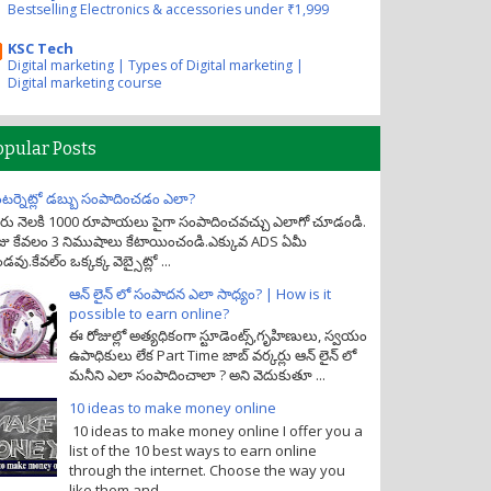
Bestselling Electronics & accessories under ₹1,999
KSC Tech
Digital marketing | Types of Digital marketing |
Digital marketing course
opular Posts
టర్నెట్లో డబ్బు సంపాదించడం ఎలా?
రు నెలకి 1000 రూపాయలు పైగా సంపాదించవచ్చు ఎలాగో చూడండి.
జు కేవలం 3 నిముషాలు కేటాయించండి.ఎక్కువ ADS ఏమీ
డవు.కేవల్ం ఒక్కక్క వెబ్సైట్లో ...
ఆన్ లైన్ లో సంపాదన ఎలా సాధ్యం? | How is it
possible to earn online?
ఈ రోజుల్లో అత్యధికంగా స్టూడెంట్స్,గృహిణులు, స్వయం
ఉపాధికులు లేక Part Time జాబ్ వర్కర్లు ఆన్ లైన్ లో
మనీని ఎలా సంపాదించాలా ? అని వెదుకుతూ ...
10 ideas to make money online
10 ideas to make money online I offer you a
list of the 10 best ways to earn online
through the internet. Choose the way you
like them and ...