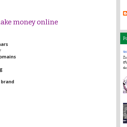
 make money online
P
nars
r
ఇం
domains
మీ
రో
ఉం
g
 brand