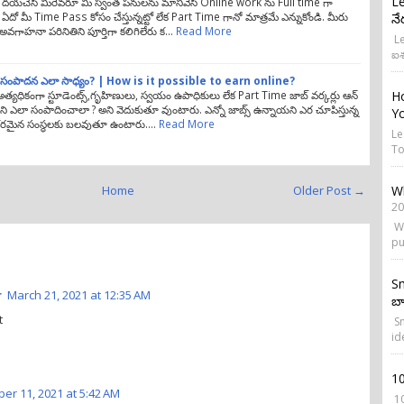
Le
! దయచేసి మీరెవరూ మీ స్వంత పనులను మానివేసి Online work ను Full time గా
. ఏదో మీ Time Pass కోసం చేస్తున్నట్టో లేక Part Time గానో మాత్రమే ఎన్నుకోండి. మీరు
నే
అవగాహనా పరినితిని పూర్తిగా కలిగిలేరు క…
Read More
Le
ఐశ
లో సంపాదన ఎలా సాధ్యం? | How is it possible to earn online?
Ho
 అత్యధికంగా స్టూడెంట్స్,గృహిణులు, స్వయం ఉపాధికులు లేక Part Time జాబ్ వర్కర్లు ఆన్
ీని ఎలా సంపాదించాలా ? అని వెదుకుతూ వుంటారు. ఎన్నో జాబ్స్ ఉన్నాయని ఎర చూపిస్తున్న
Yo
సకరమైన సంస్థలకు బలవుతూ ఉంటారు.…
Read More
Le
To
Wh
Home
Older Post →
20
Wh
pu
Sm
r
March 21, 2021 at 12:35 AM
బ్
t
Sm
id
1
r 11, 2021 at 5:42 AM
10