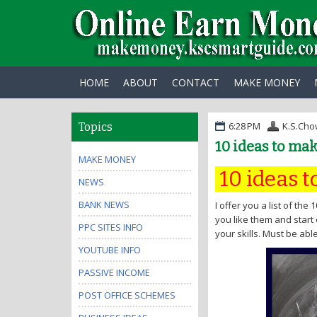
HOME
ABOUT
CONTACT
MAKE MONEY
6:28 PM
K.S.Cho
Topics
10 ideas to ma
MAKE MONEY
10 ideas 
NEWS
BANK NEWS
I offer you a list of th
you like them and start 
PPC SITES INFO
your skills. Must be able
YOUTUBE INFO
PASSIVE INCOME
POST OFFICE SCHEMES