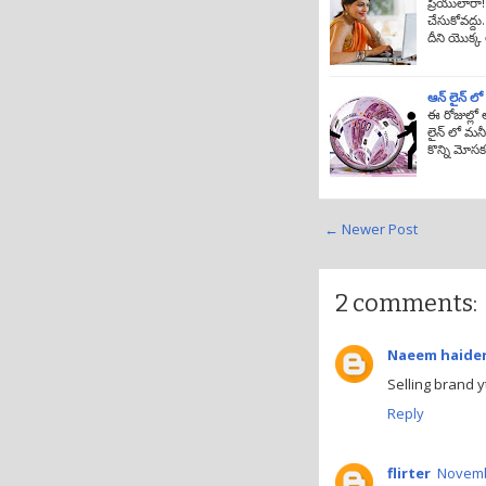
ప్రియులారా
చేసుకోవద్దు
దీని యొక్క 
ఆన్ లైన్ 
ఈ రోజుల్లో
లైన్ లో మన
కొన్ని మో
← Newer Post
2 comments:
Naeem haide
Selling brand y
Reply
flirter
Novembe