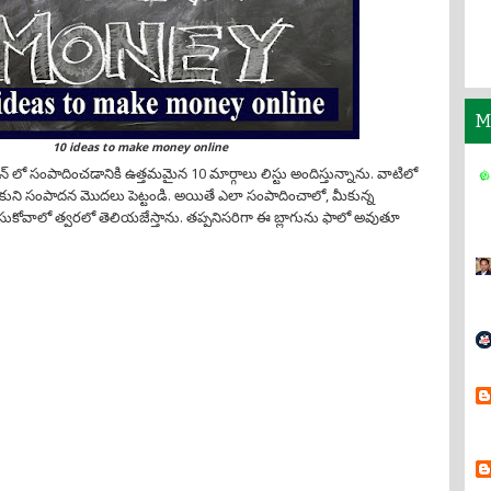
M
10 ideas to make money online
ైన్ లో సంపాదించడానికి ఉత్తమమైన 10 మార్గాలు లిస్టు అందిస్తున్నాను. వాటిలో
చుకుని సంపాదన మొదలు పెట్టండి. అయితే ఎలా సంపాదించాలో, మీకున్న
చేసుకోవాలో త్వరలో తెలియజేస్తాను. తప్పనిసరిగా ఈ బ్లాగును ఫాలో అవుతూ