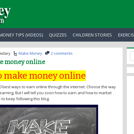
MONEY TIPS (VIDEOS)
QUIZZES
CHILDREN STORIES
EXERCI
wdary
Make Money
2 comments
ke money online
to make money online
e 10 best ways to earn online through the internet. Choose the way
earning. But I will tell you soon how to earn and how to market
 to keep following this blog.