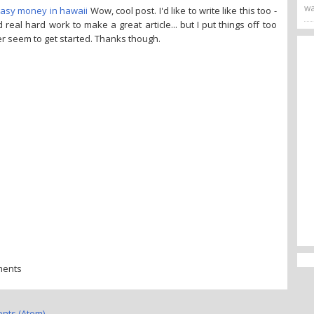
wa
asy money in hawaii
Wow, cool post. I'd like to write like this too -
 real hard work to make a great article... but I put things off too
 seem to get started. Thanks though.
ments
nts (Atom)