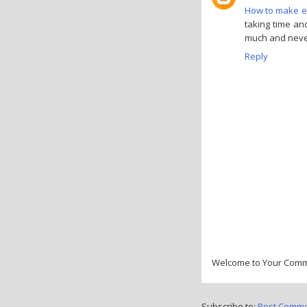
How to make e
taking time and
much and never
Reply
Welcome to Your Com
Subscribe to:
Post Comme