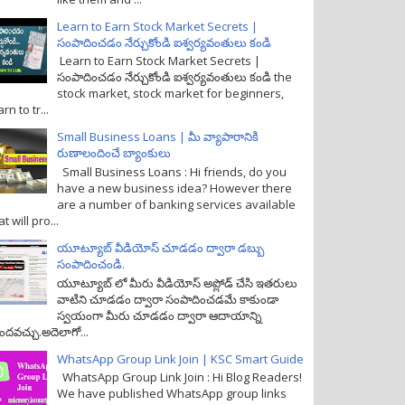
Learn to Earn Stock Market Secrets |
సంపాదించడం నేర్చుకోండి ఐశ్వర్యవంతులు కండి
Learn to Earn Stock Market Secrets |
సంపాదించడం నేర్చుకోండి ఐశ్వర్యవంతులు కండి the
stock market, stock market for beginners,
arn to tr...
Small Business Loans | మీ వ్యాపారానికి
రుణాలందించే బ్యాంకులు
Small Business Loans : Hi friends, do you
have a new business idea? However there
are a number of banking services available
at will pro...
యూట్యూబ్ వీడియోస్ చూడడం ద్వారా డబ్బు
సంపాదించండి.
యూట్యూబ్ లో మీరు వీడియోస్ అప్లోడ్ చేసి ఇతరులు
వాటిని చూడడం ద్వారా సంపాదించడమే కాకుండా
స్వయంగా మీరు చూడడం ద్వారా ఆదాయాన్ని
ందవచ్చు.అదెలాగో...
WhatsApp Group Link Join | KSC Smart Guide
WhatsApp Group Link Join : Hi Blog Readers!
We have published WhatsApp group links