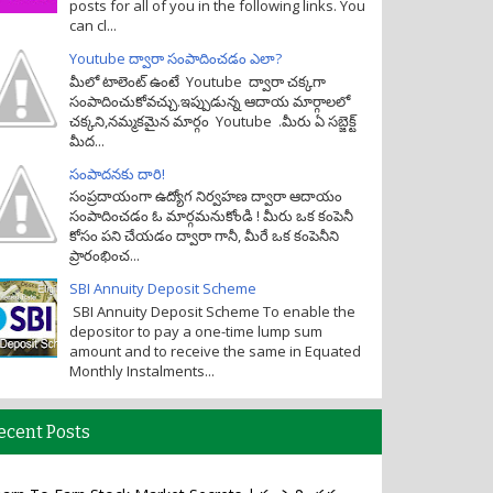
posts for all of you in the following links. You
can cl...
Youtube ద్వారా సంపాదించడం ఎలా?
మీలో టాలెంట్ ఉంటే Youtube ద్వారా చక్కగా
సంపాదించుకోవచ్చు.ఇప్పుడున్న ఆదాయ మార్గాలలో
చక్కని,నమ్మకమైన మార్గం Youtube .మీరు ఏ సబ్జెక్ట్
మీద...
సంపాదనకు దారి!
సంప్రదాయంగా ఉద్యోగ నిర్వహణ ద్వారా ఆదాయం
సంపాదించడం ఓ మార్గమనుకోండి ! మీరు ఒక కంపెనీ
కోసం పని చేయడం ద్వారా గానీ, మీరే ఒక కంపెనీని
ప్రారంభించ...
SBI Annuity Deposit Scheme
SBI Annuity Deposit Scheme To enable the
depositor to pay a one-time lump sum
amount and to receive the same in Equated
Monthly Instalments...
ecent Posts