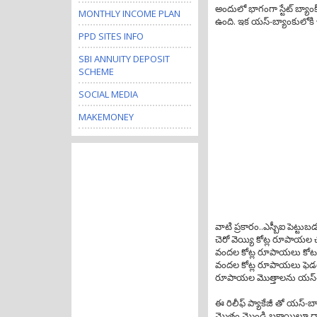
అందులో భాగంగా స్టేట్ బ్యా
MONTHLY INCOME PLAN
ఉంది. ఇక యస్-బ్యాంకులోకి ఇ
PPD SITES INFO
SBI ANNUITY DEPOSIT
SCHEME
SOCIAL MEDIA
MAKEMONEY
వాటి ప్రకారం..ఎస్బీఐ పెట్ట
చెరో వెయ్యి కోట్ల రూపాయల చ
వందల కోట్ల రూపాయలు కోటక
వందల కోట్ల రూపాయలు ఫెడరల్
రూపాయల మొత్తాలను యస్-బ్యాంక
ఈ రిలీఫ్ ప్యాకేజీ తో యస్-
మొత్తం మొండి బకాయిలూ దా