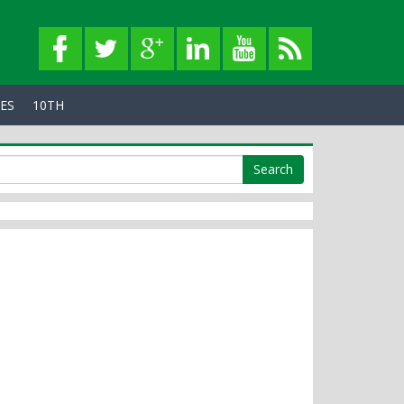
SES
10TH