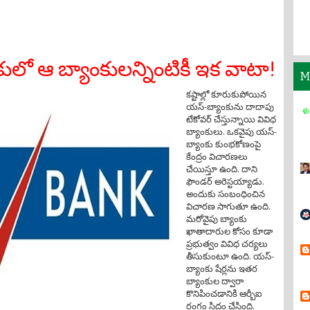
లో ఆ బ్యాంకులన్నింటికీ ఇక వాటా!
M
కష్టాల్లో కూరుకుపోయిన
యస్-బ్యాంకును దాదాపు
టేకోవర్ చేస్తున్నాయి వివిధ
బ్యాంకులు. ఒకవైపు యస్-
బ్యాంకు కుంభకోణంపై
కేంద్రం విచారణలు
చేయిస్తూ ఉంది. దాని
ఫౌండర్ అరెస్టయ్యాడు.
అందుకు సంబంధించిన
విచారణ సాగుతూ ఉంది.
మరోవైపు బ్యాంకు
ఖాతాదారుల కోసం కూడా
ప్రభుత్వం వివిధ చర్యలు
తీసుకుంటూ ఉంది. యస్-
బ్యాంకు షేర్లను ఇతర
బ్యాంకుల ద్వారా
కొనిపించడానికి ఆర్బీఐ
రంగం సిద్ధం చేసింది.