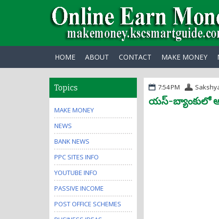
HOME
ABOUT
CONTACT
MAKE MONEY
7:54 PM
Sakshy
Topics
యస్-బ్యాంకులో ఆ 
MAKE MONEY
NEWS
BANK NEWS
PPC SITES INFO
YOUTUBE INFO
PASSIVE INCOME
POST OFFICE SCHEMES