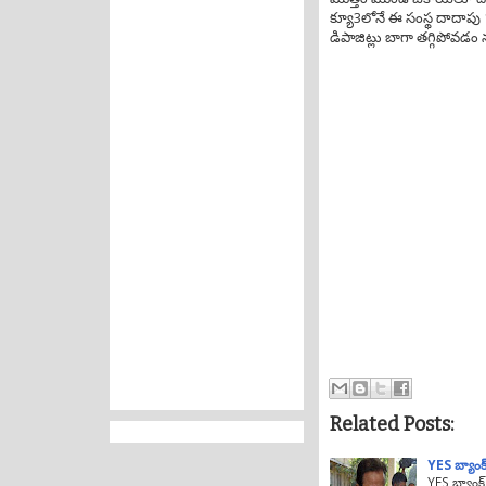
క్యూ3లోనే ఈ సంస్థ దాదాపు
డిపాజిట్లు బాగా తగ్గిపోవడం 
Related Posts:
YES బ్యాంక్
YES బ్యాంక్ 