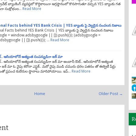
వేట్ బ్యాంకింగ్ వ్యవస్థలో కొద్దికాలంగా అగ్రస్థానంలో కొనసాగుతూ వచ్చిన YES బ్యాంకు గత
లుగా సంక్షోభంల…
Read More
al Facts behind YES Bank Crisis | YES బ్యాంకు పై వెల్లడైన సంచలన నిజాలు
l Facts behind YES Bank Crisis | YES బ్యాంకు పై వెల్లడైన సంచలన నిజాలు
gle = window.adsbygoogle || []).push({}); (adsbygoogle =
sbygoogle || []).push({}); …
Read More
.. ఆసియాలోనే అత్యంత సంపన్నుడిగా జక్ మా
్.. ఆసియాలోనే అత్యంత సంపన్నుడిగా జక్ మా అంబానీ ఔట్.. ఆసియాలోనే అత్యంత
ా జక్ మా ఓ వైపు కరోనా ఎఫ్టెక్.. మరో వైపు ముడి చమురు ధరల పతనం తో ఈక్వెటీ షేర్లు
తో ప్రపంచ కుబేరుల స్థానాలు మారిపోయాయి. ఇప్…
Read More
Home
Older Post →
R
ent