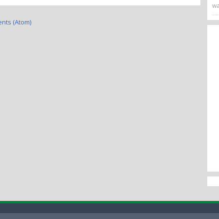
wa
nts (Atom)