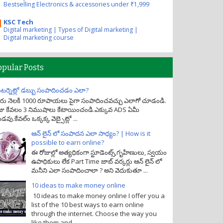
Bestselling Electronics & accessories under ₹1,999
KSC Tech
Digital marketing | Types of Digital marketing |
Digital marketing course
opular Posts
టర్నెట్లో డబ్బు సంపాదించడం ఎలా?
రు నెలకి 1000 రూపాయలు పైగా సంపాదించవచ్చు ఎలాగో చూడండి.
జు కేవలం 3 నిముషాలు కేటాయించండి.ఎక్కువ ADS ఏమీ
డవు.కేవల్ం ఒక్కక్క వెబ్సైట్లో ...
ఆన్ లైన్ లో సంపాదన ఎలా సాధ్యం? | How is it
possible to earn online?
ఈ రోజుల్లో అత్యధికంగా స్టూడెంట్స్,గృహిణులు, స్వయం
ఉపాధికులు లేక Part Time జాబ్ వర్కర్లు ఆన్ లైన్ లో
మనీని ఎలా సంపాదించాలా ? అని వెదుకుతూ ...
10 ideas to make money online
10 ideas to make money online I offer you a
list of the 10 best ways to earn online
through the internet. Choose the way you
like them and ...