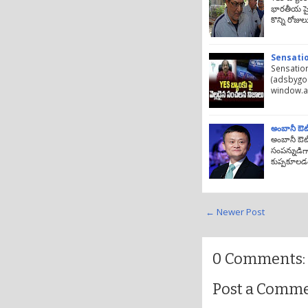
భారతీయ ప్రై
కొన్ని రోజు
Sensation
Sensationa
(adsbygoo
window.ad
అంబానీ ఔట్
అంబానీ ఔట
సంపన్నుడిగ
కుప్పకూలడం
← Newer Post
0 Comments:
Post a Comm