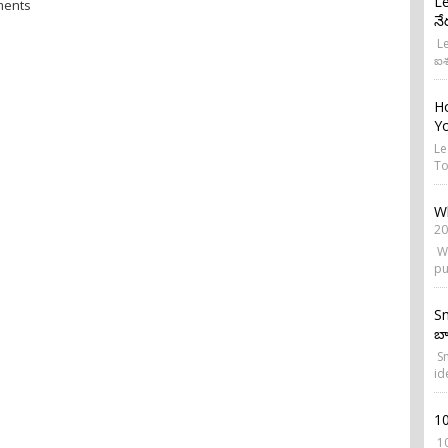
Le
ments
నే
Le
ఐశ
Ho
Yo
Le
To
Wh
20
Wh
pu
Sm
బ్
Sm
id
1
10