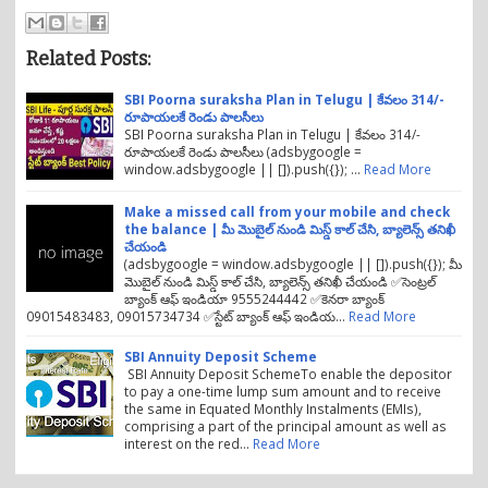
Related Posts:
SBI Poorna suraksha Plan in Telugu | కేవలం 314/-
రూపాయలకే రెండు పాలసీలు
SBI Poorna suraksha Plan in Telugu | కేవలం 314/-
రూపాయలకే రెండు పాలసీలు (adsbygoogle =
window.adsbygoogle || []).push({}); …
Read More
Make a missed call from your mobile and check
the balance | మీ మొబైల్ నుండి మిస్డ్ కాల్ చేసి, బ్యాలెన్స్ తనిఖీ
చేయండి
(adsbygoogle = window.adsbygoogle || []).push({}); మీ
మొబైల్ నుండి మిస్డ్ కాల్ చేసి, బ్యాలెన్స్ తనిఖీ చేయండి ✅సెంట్రల్
బ్యాంక్ ఆఫ్ ఇండియా 9555244442 ✅కెనరా బ్యాంక్
09015483483, 09015734734 ✅స్టేట్ బ్యాంక్ ఆఫ్ ఇండియ…
Read More
SBI Annuity Deposit Scheme
SBI Annuity Deposit SchemeTo enable the depositor
to pay a one-time lump sum amount and to receive
the same in Equated Monthly Instalments (EMIs),
comprising a part of the principal amount as well as
interest on the red…
Read More