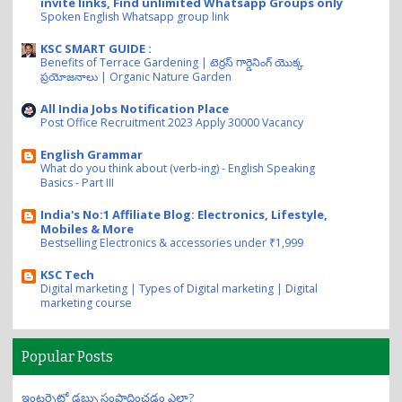
invite links, Find unlimited Whatsapp Groups only
Spoken English Whatsapp group link
KSC SMART GUIDE :
Benefits of Terrace Gardening | టెర్రస్ గార్డెనింగ్ యొక్క
ప్రయోజనాలు | Organic Nature Garden
All India Jobs Notification Place
Post Office Recruitment 2023 Apply 30000 Vacancy
English Grammar
What do you think about (verb-ing) - English Speaking
Basics - Part III
India's No:1 Affiliate Blog: Electronics, Lifestyle,
Mobiles & More
Bestselling Electronics & accessories under ₹1,999
KSC Tech
Digital marketing | Types of Digital marketing | Digital
marketing course
Popular Posts
ఇంటర్నెట్లో డబ్బు సంపాదించడం ఎలా?