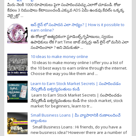
మీరు నెలకి 1000 రూపాయలు పైగా సంపాదించవచ్చు ఎలాగో చూడండి. రోజు
కేవలం 3 నిముషాలు కేటాయించండి.ఎక్కువ ADS ఏమీ ఉండవు.కేవల్ం ఒక్కక్క
వెబ్సైట్లో ...
ఆన్ లైన్ లో సంపాదన ఎలా సాధ్యం? | How is it possible to
earn online?
ఈ రోజుల్లో అత్యధికంగా స్టూడెంట్స్,గృహిణులు, స్వయం
ఉపాధికులు లేక Part Time జాబ్ వర్కర్లు ఆన్ లైన్ లో మనీని ఎలా
సంపాదించాలా ? అని వెదుకుతూ ...
10 ideas to make money online
10 ideas to make money online I offer you a list of
the 10 best ways to earn online through the internet.
Choose the way you like them and ...
Learn to Earn Stock Market Secrets | సంపాదించడం
నేర్చుకోండి ఐశ్వర్యవంతులు కండి
Learn to Earn Stock Market Secrets | సంపాదించడం
నేర్చుకోండి ఐశ్వర్యవంతులు కండి the stock market, stock
market for beginners, learn to tr...
Small Business Loans | మీ వ్యాపారానికి రుణాలందించే
బ్యాంకులు
Small Business Loans : Hi friends, do you have a
new business idea? However there are a number of