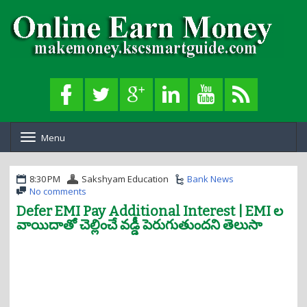
Menu
T
o
g
g
8:30 PM
Sakshyam Education
Bank News
l
No comments
e
Defer EMI Pay Additional Interest | EMI ల
n
వాయిదాతో చెల్లించే వడ్డీ పెరుగుతుందని తెలుసా
a
v
i
g
a
t
i