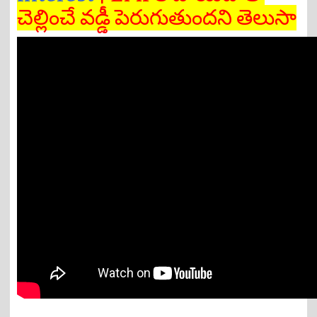
చెల్లించే వడ్డీ పెరుగుతుందని తెలుసా