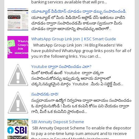
banking services available that will pro...
యూట్యూబ్ వీడియోస్ చూడడం ద్వారా డబ్బు సంపాదించండి.
యూట్యూబ్ లో మీరు వీడియోస్ అప్లోడ్ చేసి ఇతరులు వాటిని
చూడడం ద్వారా సంపాదించడమే కాకుండా స్వయంగా మీరు
చూడడం ద్వారా ఆదాయాన్ని పొందవచ్చు.అదెలాగో...
WhatsApp Group Link Join | KSC Smart Guide
WhatsApp Group Link Join : Hi Blog Readers! We
have published WhatsApp group links posts for all of
you in the following links. You can cl...
Youtube ద్వారా సంపాదించడం ఎలా?
మీలో టాలెంట్ ఉంటే Youtube ద్వారా చక్కగా
సంపాదించుకోవచ్చు.ఇప్పుడున్న ఆదాయ మార్గాలలో
చక్కని,నమ్మకమైన మార్గం Youtube .మీరు ఏ సబ్జెక్ట్ మీద...
సంపాదనకు దారి!
సంప్రదాయంగా ఉద్యోగ నిర్వహణ ద్వారా ఆదాయం సంపాదించడం
ఓ మార్గమనుకోండి ! మీరు ఒక కంపెనీ కోసం పని చేయడం ద్వారా
గానీ, మీరే ఒక కంపెనీని ప్రారంభించ...
SBI Annuity Deposit Scheme
SBI Annuity Deposit Scheme To enable the depositor
to pay a one-time lump sum amount and to receive